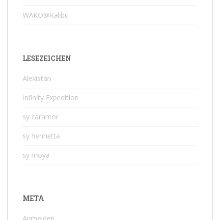
WAKO@Kalibu
LESEZEICHEN
Alekistan
Infinity Expedition
sy caramor
sy henrietta
sy moya
META
Anmelden