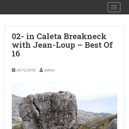
S
sy Kalibu
TOGGLE
k
i
p
t
02- in Caleta Breakneck
o
with Jean-Loup – Best Of
m
a
16
i
n
c
26/12/2016
admin
o
n
t
e
n
t