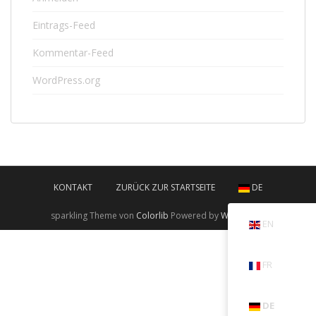
Eintrags-Feed
Kommentar-Feed
WordPress.org
KONTAKT
ZURÜCK ZUR STARTSEITE
DE
sparkling Theme von
Colorlib
Powered by
WordPress
EN
FR
DE