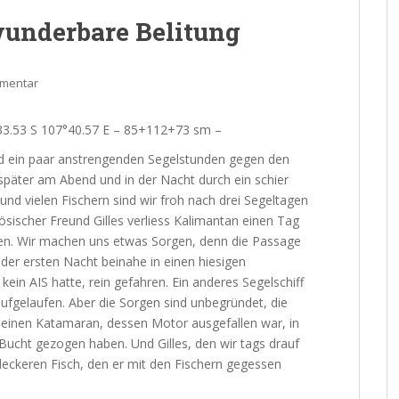
wunderbare Belitung
mmentar
°33.53 S 107°40.57 E – 85+112+73 sm –
d ein paar anstrengenden Segelstunden gegen den
päter am Abend und in der Nacht durch ein schier
und vielen Fischern sind wir froh nach drei Segeltagen
sischer Freund Gilles verliess Kalimantan einen Tag
ehen. Wir machen uns etwas Sorgen, denn die Passage
 der ersten Nacht beinahe in einen hiesigen
kein AIS hatte, rein gefahren. Ein anderes Segelschiff
 aufgelaufen. Aber die Sorgen sind unbegründet, die
ie einen Katamaran, dessen Motor ausgefallen war, in
Bucht gezogen haben. Und Gilles, den wir tags drauf
leckeren Fisch, den er mit den Fischern gegessen