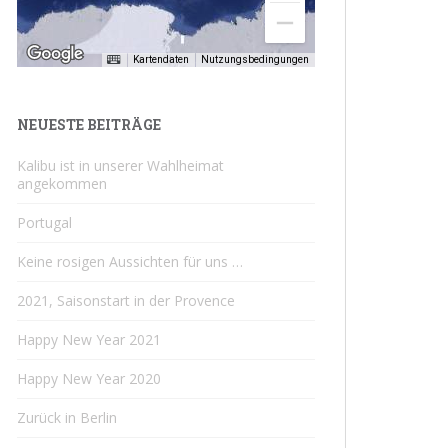
Kartendaten
Nutzungsbedingungen
NEUESTE BEITRÄGE
Kalibu ist in unserer Wahlheimat
angekommen
Portugal
Keine rosigen Aussichten für uns …
2021, Saisonstart in der Provence
Happy New Year 2021
Happy New Year 2020
Zurück in Berlin