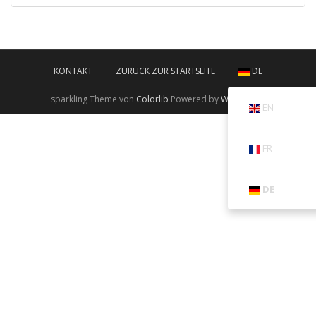
KONTAKT
ZURÜCK ZUR STARTSEITE
DE
sparkling Theme von
Colorlib
Powered by
WordPress
EN
FR
DE