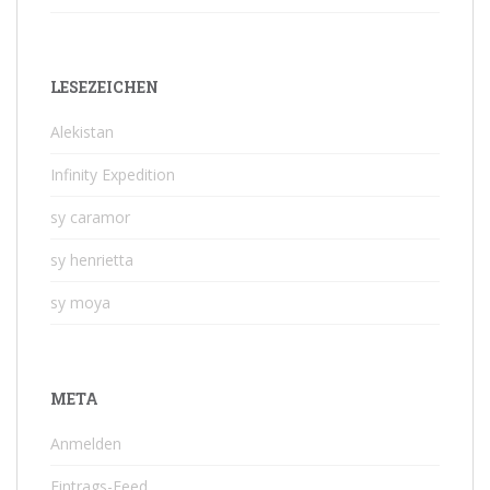
LESEZEICHEN
Alekistan
Infinity Expedition
sy caramor
sy henrietta
sy moya
META
Anmelden
Eintrags-Feed