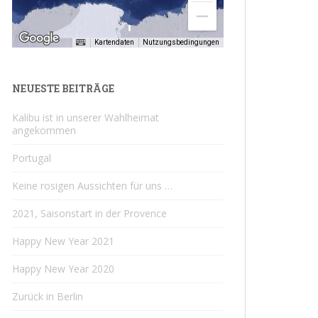
Kartendaten
Nutzungsbedingungen
NEUESTE BEITRÄGE
Kalibu ist in unserer Wahlheimat
angekommen
Portugal
Keine rosigen Aussichten für uns …
2021, Saisonstart in der Provence
Happy New Year 2021
Happy New Year 2020
Zurück in Berlin