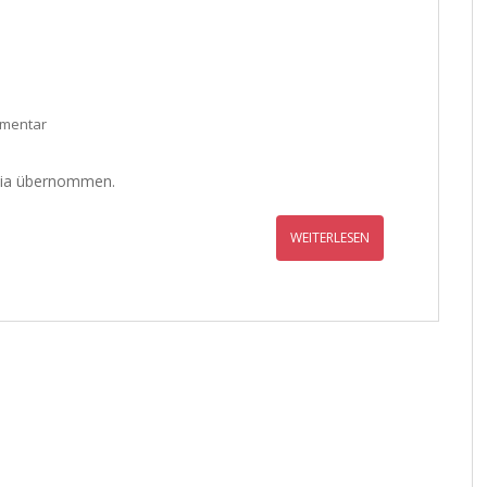
mmentar
ezia übernommen.
WEITERLESEN