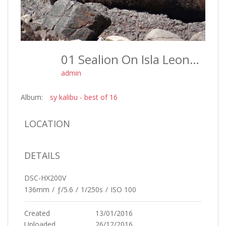
01 Sealion On Isla Leones Argentina - Best Of 16
admin
Album:
sy kalibu - best of 16
LOCATION
DETAILS
DSC-HX200V
136mm
/
ƒ/5.6
/
1/250s
/
ISO 100
Created
13/01/2016
Uploaded
26/12/2016