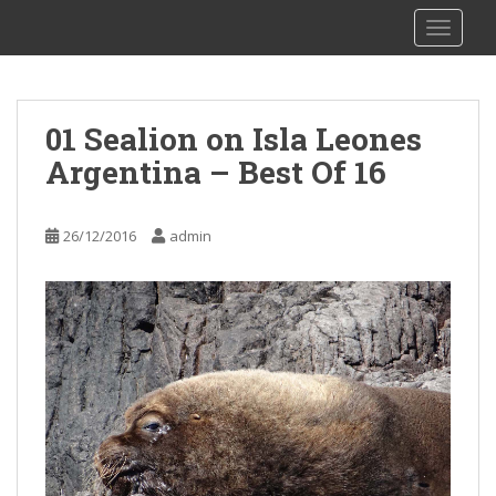
S
sy Kalibu
TOGGLE
k
i
p
t
01 Sealion on Isla Leones
o
Argentina – Best Of 16
m
a
i
26/12/2016
admin
n
c
o
n
t
e
n
t