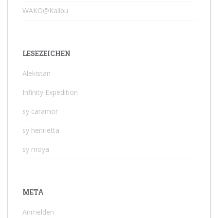
WAKO@Kalibu
LESEZEICHEN
Alekistan
Infinity Expedition
sy caramor
sy henrietta
sy moya
META
Anmelden