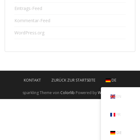
Eintrags-Feed
Kommentar-Feed
WordPress.org
KONTAKT
ZURÜCK ZUR STARTSEITE
DE
sparkling Theme von
Colorlib
Powered by
WordPress
EN
FR
DE