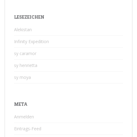
LESEZEICHEN
Alekistan
Infinity Expedition
sy caramor
sy henrietta
sy moya
META
Anmelden
Eintrags-Feed