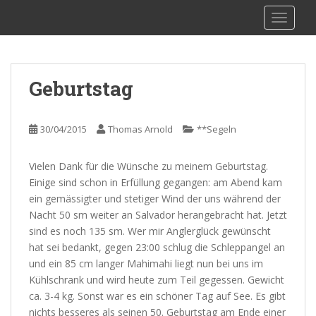
S
sy Kalibu
TOGGLE
k
i
p
t
Geburtstag
o
m
a
30/04/2015
Thomas Arnold
**Segeln
i
n
Vielen Dank für die Wünsche zu meinem Geburtstag.
c
Einige sind schon in Erfüllung gegangen: am Abend kam
o
ein gemässigter und stetiger Wind der uns während der
n
Nacht 50 sm weiter an Salvador herangebracht hat. Jetzt
t
sind es noch 135 sm. Wer mir Anglerglück gewünscht
e
hat sei bedankt, gegen 23:00 schlug die Schleppangel an
n
und ein 85 cm langer Mahimahi liegt nun bei uns im
t
Kühlschrank und wird heute zum Teil gegessen. Gewicht
ca. 3-4 kg. Sonst war es ein schöner Tag auf See. Es gibt
nichts besseres als seinen 50. Geburtstag am Ende einer