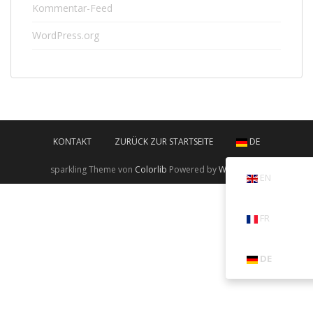
Kommentar-Feed
WordPress.org
KONTAKT
ZURÜCK ZUR STARTSEITE
DE
sparkling Theme von
Colorlib
Powered by
WordPress
EN
FR
DE