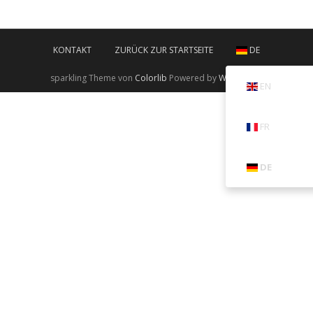
KONTAKT
ZURÜCK ZUR STARTSEITE
DE
sparkling Theme von
Colorlib
Powered by
WordPress
EN
FR
DE