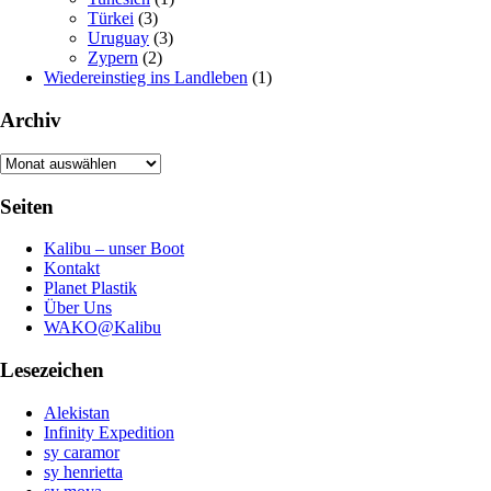
Türkei
(3)
Uruguay
(3)
Zypern
(2)
Wiedereinstieg ins Landleben
(1)
Archiv
Archiv
Seiten
Kalibu – unser Boot
Kontakt
Planet Plastik
Über Uns
WAKO@Kalibu
Lesezeichen
Alekistan
Infinity Expedition
sy caramor
sy henrietta