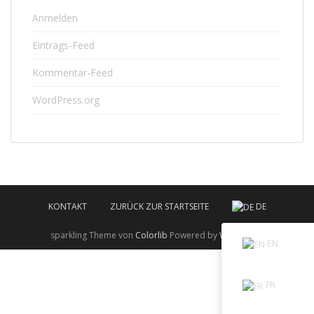
Anmelden
Eintrags-Feed
Kommentar-Feed
WordPress.org
KONTAKT
ZURÜCK ZUR STARTSEITE
DE
sparkling Theme von
Colorlib
Powered by
WordPress
EN
FR