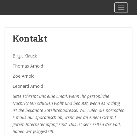
S
sy Kalibu
TOGGLE
k
i
p
t
Kontakt
o
m
a
Birgit Klauck
i
Thomas Arnold
n
c
Zoë Arnold
o
Leonard Arnold
n
t
Bitte schreibt uns eine Email, wenn ihr persönliche
e
Nachrichten schicken wollt und benutzt, wenn es wichtig
n
ist die bekannte Satellitenadresse. Wir rufen die normalen
t
E-mails nur sporadisch ab, wenn wir an einem Ort mit
gutem Internetempfang sind. Das ist sehr selten der Fall,
haben wir festgestellt.