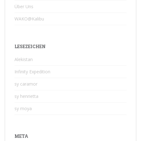
Über Uns
WAKO@Kalibu
LESEZEICHEN
Alekistan
Infinity Expedition
sy caramor
sy henrietta
sy moya
META