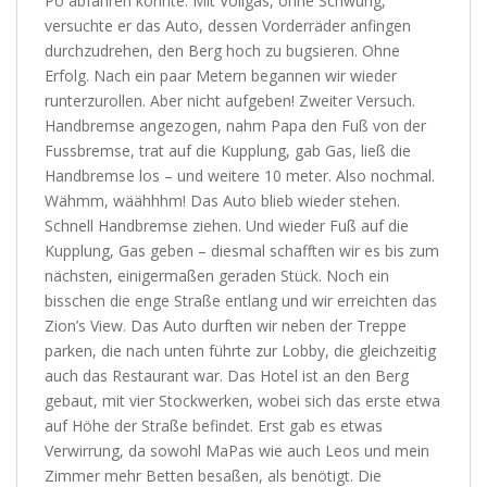
Po abfahren konnte. Mit Vollgas, ohne Schwung,
versuchte er das Auto, dessen Vorderräder anfingen
durchzudrehen, den Berg hoch zu bugsieren. Ohne
Erfolg. Nach ein paar Metern begannen wir wieder
runterzurollen. Aber nicht aufgeben! Zweiter Versuch.
Handbremse angezogen, nahm Papa den Fuß von der
Fussbremse, trat auf die Kupplung, gab Gas, ließ die
Handbremse los – und weitere 10 meter. Also nochmal.
Wähmm, wäähhhm! Das Auto blieb wieder stehen.
Schnell Handbremse ziehen. Und wieder Fuß auf die
Kupplung, Gas geben – diesmal schafften wir es bis zum
nächsten, einigermaßen geraden Stück. Noch ein
bisschen die enge Straße entlang und wir erreichten das
Zion’s View. Das Auto durften wir neben der Treppe
parken, die nach unten führte zur Lobby, die gleichzeitig
auch das Restaurant war. Das Hotel ist an den Berg
gebaut, mit vier Stockwerken, wobei sich das erste etwa
auf Höhe der Straße befindet. Erst gab es etwas
Verwirrung, da sowohl MaPas wie auch Leos und mein
Zimmer mehr Betten besaßen, als benötigt. Die