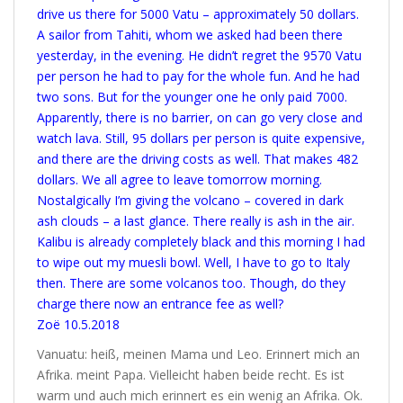
drive us there for 5000 Vatu – approximately 50 dollars.
A sailor from Tahiti, whom we asked had been there
yesterday, in the evening. He didn’t regret the 9570 Vatu
per person he had to pay for the whole fun. And he had
two sons. But for the younger one he only paid 7000.
Apparently, there is no barrier, on can go very close and
watch lava. Still, 95 dollars per person is quite expensive,
and there are the driving costs as well. That makes 482
dollars. We all agree to leave tomorrow morning.
Nostalgically I’m giving the volcano – covered in dark
ash clouds – a last glance. There really is ash in the air.
Kalibu is already completely black and this morning I had
to wipe out my muesli bowl. Well, I have to go to Italy
then. There are some volcanos too. Though, do they
charge there now an entrance fee as well?
Zoë 10.5.2018
Vanuatu: heiß, meinen Mama und Leo. Erinnert mich an
Afrika. meint Papa. Vielleicht haben beide recht. Es ist
warm und auch mich erinnert es ein wenig an Afrika. Ok.