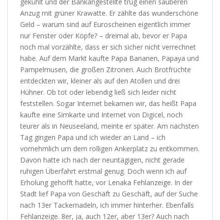
gekühlt und der Bankangestellte trug einen sauberen
Anzug mit grüner Krawatte. Er zählte das wunderschöne
Geld – warum sind auf Euroscheinen eigentlich immer
nur Fenster oder Köpfe? – dreimal ab, bevor er Papa
noch mal vorzählte, dass er sich sicher nicht verrechnet
habe. Auf dem Markt kaufte Papa Bananen, Papaya und
Pampelmusen, die großen Zitronen. Auch Brotfrüchte
entdeckten wir, kleiner als auf den Atollen und drei
Hühner. Ob tot oder lebendig ließ sich leider nicht
feststellen. Sogar Internet bekamen wir, das heißt Papa
kaufte eine Simkarte und Internet von Digicel, noch
teurer als in Neuseeland, meinte er später. Am nächsten
Tag gingen Papa und ich wieder an Land – ich
vornehmlich um dem rolligen Ankerplatz zu entkommen.
Davon hatte ich nach der neuntägigen, nicht gerade
ruhigen Überfahrt erstmal genug. Doch wenn ich auf
Erholung gehofft hatte, vor Lenaka Fehlanzeige. In der
Stadt lief Papa von Geschäft zu Geschäft, auf der Suche
nach 13er Tackernadeln, ich immer hinterher. Ebenfalls
Fehlanzeige. 8er, ja, auch 12er, aber 13er? Auch nach