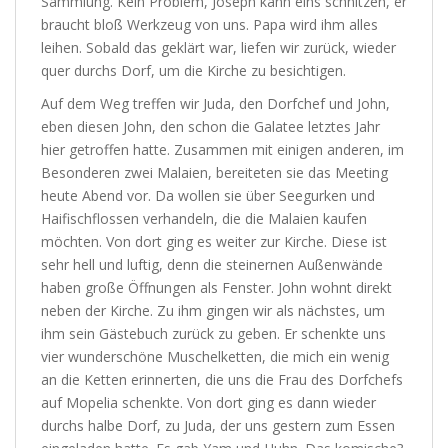
Sammlung. Kein Problem, Joseph kann eins schnitzen, er
braucht bloß Werkzeug von uns. Papa wird ihm alles
leihen. Sobald das geklärt war, liefen wir zurück, wieder
quer durchs Dorf, um die Kirche zu besichtigen.
Auf dem Weg treffen wir Juda, den Dorfchef und John,
eben diesen John, den schon die Galatee letztes Jahr
hier getroffen hatte. Zusammen mit einigen anderen, im
Besonderen zwei Malaien, bereiteten sie das Meeting
heute Abend vor. Da wollen sie über Seegurken und
Haifischflossen verhandeln, die die Malaien kaufen
möchten. Von dort ging es weiter zur Kirche. Diese ist
sehr hell und luftig, denn die steinernen Außenwände
haben große Öffnungen als Fenster. John wohnt direkt
neben der Kirche. Zu ihm gingen wir als nächstes, um
ihm sein Gästebuch zurück zu geben. Er schenkte uns
vier wunderschöne Muschelketten, die mich ein wenig
an die Ketten erinnerten, die uns die Frau des Dorfchefs
auf Mopelia schenkte. Von dort ging es dann wieder
durchs halbe Dorf, zu Juda, der uns gestern zum Essen