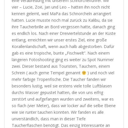
eine Verabredung mit unserem Schnorchelführer.
Wir
vier – Lucie, Zoë, Jan und Leo – hatten ihn noch nicht
kennen gelernt, weil MaPa das Schnorcheln arrangiert
hatten.
Lucie musste noch mal zurück zu Kalibu, da sie
ihre Taucherbrille an Bord vergessen hatte, danach ging
es endlich los. Nach einer Dreiviertelstunde an der Küste
entlang, erreichten wir unser erstes Ziel, eine große
Korallenlandschaft, wenn auch halb abgestorben. Dafür
gab es eine tropische, bunte „Fischwelt”. Nach einem
längeren Fotoshooting ging es weiter zu Spot Nummer
zwei.
Dieser bestand aus Touristen, Tauchern, einem
Schrein ( auch gerne Tempel genannt
) und noch viel
mehr farbige Tropenfische. Die Taucher fanden wir
besonders lustig, weil sie erstens viele tolle Luftblasen
durchs Wasser gepustet hatten, die von uns eifrig
zerstört und aufgefangen wurden und zweitens, war es
so flach (vier Meter), dass wir locker auf die selbe Ebene
wie sie runter tauchen konnten. Wir fanden es alle
unverständlich, dass man in dieser Tiefe
Taucherflaschen benötigt.
Das einzig Interessante an