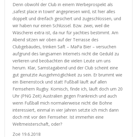
Denn obwohl der Club in einem Werbeprospekt als
‚safest place in town!‘ angepriesen wird, ist hier alles
doppelt und dreifach gesichert und zugeschlossen, und
wir haben nur einen Schlüssel. Bzw. zwei, weil die
Wäscherei extra ist, da nur für yachties bestimmt. Am
Abend sitzen wir oben auf der Terrasse des
Clubgebäudes, trinken Saft – MaPa Bier – versuchen
aufgrund des langsamen Internets nicht die Geduld zu
verlieren und beobachten die vielen Leute um uns
herum. Klar, Samstagabend und der Club scheint eine
gut genutzte Ausgehmöglichkeit zu sein. Er brummt wie
ein Bienenstock und statt Fußball läuft auf allen
Fernsehern Rugby. Komisch, finde ich, läuft doch um 20
Uhr (PNG Zeit) Australien gegen Frankreich und auch
wenn Fußball mich normalerweise nicht die Bohne
interessiert, einmal in vier Jahren setzte ich mich dann
doch mit vor den Fernseher. Ist immerhin eine
Weltmeisterschaft, oder?
Zoë 19.6.2018