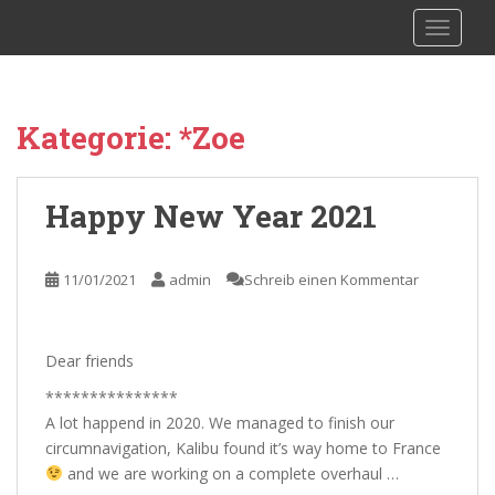
S
sy Kalibu
TOGGLE
k
i
p
t
Kategorie:
*Zoe
o
m
a
Happy New Year 2021
i
n
c
11/01/2021
admin
Schreib einen Kommentar
o
n
t
Dear friends
e
n
***************
t
A lot happend in 2020. We managed to finish our
circumnavigation, Kalibu found it’s way home to France
and we are working on a complete overhaul …