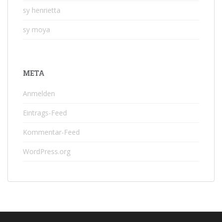
sy henrietta
sy moya
META
Anmelden
Eintrags-Feed
Kommentar-Feed
WordPress.org