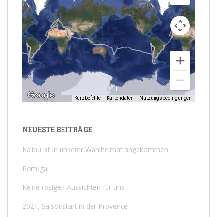
Kurzbefehle
Kartendaten
Nutzungsbedingungen
NEUESTE BEITRÄGE
Kalibu ist in unserer Wahlheimat angekommen
Portugal
Keine rosigen Aussichten für uns …
2021, Saisonstart in der Provence