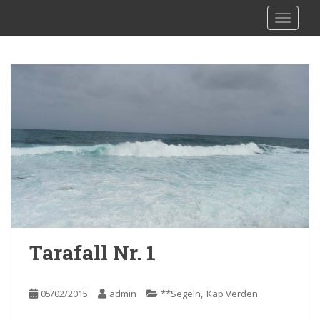
S
sy Kalibu
TOGGLE
k
i
p
t
o
m
a
i
n
c
o
n
t
e
Tarafall Nr. 1
n
t
,
05/02/2015
admin
**Segeln
Kap Verden