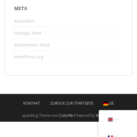
META
Anmelden
Eintrags-Feed
Kommentar-Feed
WordPress.org
KONTAKT
ZURÜCK ZUR STARTSEITE
DE
sparkling Theme von
Colorlib
Powered by
WordPress
EN
FR