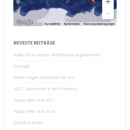
Kurzbefehle
Kartendaten
Nutzungsbedingungen
NEUESTE BEITRÄGE
Kalibu ist in unserer Wahlheimat angekommen
Portugal
Keine rosigen Aussichten für uns …
2021, Saisonstart in der Provence
Happy New Year 2021
Happy New Year 2020
Zurück in Berlin