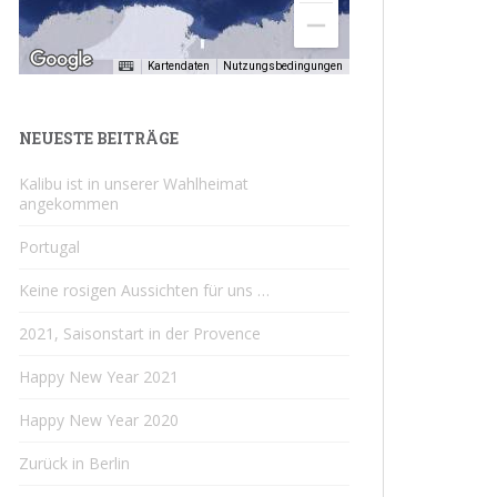
Kartendaten
Nutzungsbedingungen
NEUESTE BEITRÄGE
Kalibu ist in unserer Wahlheimat
angekommen
Portugal
Keine rosigen Aussichten für uns …
2021, Saisonstart in der Provence
Happy New Year 2021
Happy New Year 2020
Zurück in Berlin