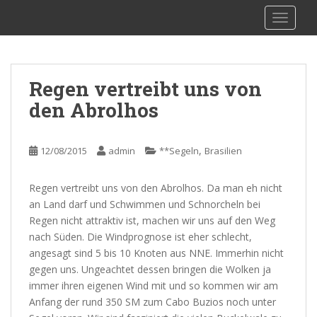
S
sy Kalibu
TOGGLE
k
i
p
t
Regen vertreibt uns von
o
den Abrolhos
m
a
i
,
12/08/2015
admin
**Segeln
Brasilien
n
c
o
Regen vertreibt uns von den Abrolhos. Da man eh nicht
n
an Land darf und Schwimmen und Schnorcheln bei
t
Regen nicht attraktiv ist, machen wir uns auf den Weg
e
nach Süden. Die Windprognose ist eher schlecht,
n
angesagt sind 5 bis 10 Knoten aus NNE. Immerhin nicht
t
gegen uns. Ungeachtet dessen bringen die Wolken ja
immer ihren eigenen Wind mit und so kommen wir am
Anfang der rund 350 SM zum Cabo Buzios noch unter