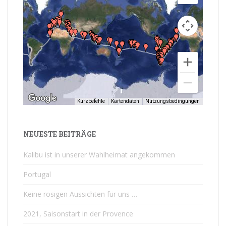
Kurzbefehle
Kartendaten
Nutzungsbedingungen
NEUESTE BEITRÄGE
Kalibu ist in unserer Wahlheimat angekommen
Portugal
Keine rosigen Aussichten für uns …
2021, Saisonstart in der Provence