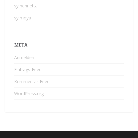
sy henrietta
sy moya
META
Anmelden
Eintrags-Feed
Kommentar-Feed
WordPress.org