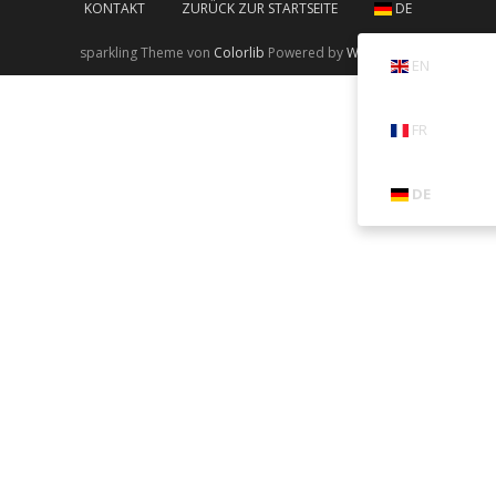
KONTAKT
ZURÜCK ZUR STARTSEITE
DE
sparkling Theme von
Colorlib
Powered by
WordPress
EN
FR
DE