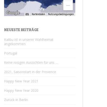
Kartendaten
Nutzungsbedingungen
NEUESTE BEITRÄGE
Kalibu ist in unserer Wahlheimat
angekommen
Portugal
Keine rosigen Aussichten für uns …
2021, Saisonstart in der Provence
Happy New Year 2021
Happy New Year 2020
Zurück in Berlin