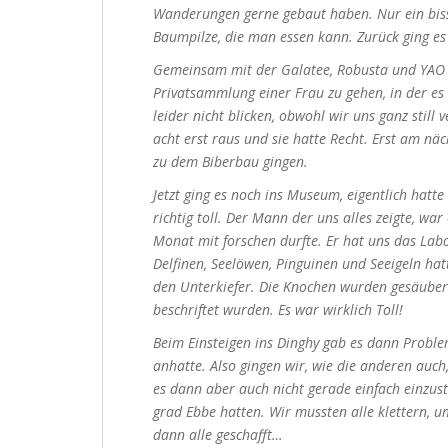
Wanderungen gerne gebaut haben. Nur ein bissc
Baumpilze, die man essen kann.
Zurück ging es
Gemeinsam mit der Galatee, Robusta und YAO e
Privatsammlung einer Frau zu gehen, in der es 
leider nicht blicken, obwohl wir uns ganz stil
acht erst raus und sie hatte Recht. Erst am nä
zu dem Biberbau gingen.
Jetzt ging es noch ins Museum, eigentlich hatt
richtig toll. Der Mann der uns alles zeigte, war
Monat mit forschen durfte. Er hat uns das Labo
Delfinen, Seelöwen, Pinguinen und Seeigeln hat
den Unterkiefer. Die Knochen wurden gesäubert 
beschriftet wurden. Es war wirklich Toll!
Beim Einsteigen ins Dinghy gab es dann Problem
anhatte. Also gingen wir, wie die anderen auc
es dann aber auch nicht gerade einfach einzus
grad Ebbe hatten. Wir mussten alle klettern,
dann alle geschafft…