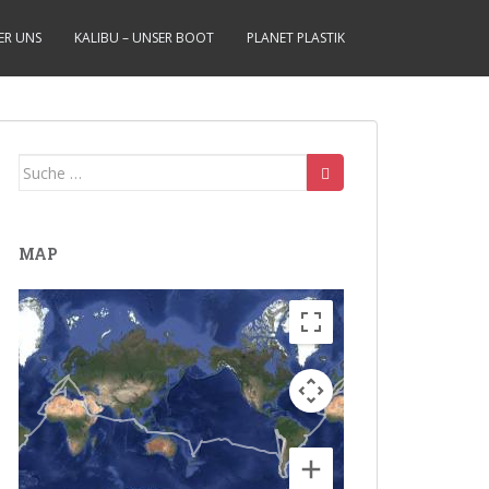
ER UNS
KALIBU – UNSER BOOT
PLANET PLASTIK
Suche
nach:
MAP