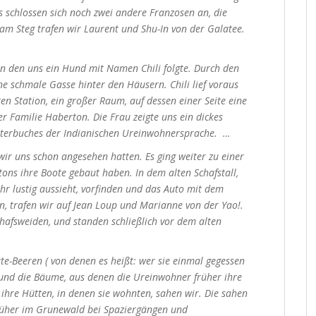
s schlossen sich noch zwei andere Franzosen an, die
 am Steg trafen wir Laurent und Shu-In von der Galatee.
in den uns ein Hund mit Namen Chili folgte. Durch den
e schmale Gasse hinter den Häusern. Chili lief voraus
n Station, ein großer Raum, auf dessen einer Seite eine
r Familie Haberton. Die Frau zeigte uns ein dickes
örterbuches der Indianischen Ureinwohnersprache. …
ir uns schon angesehen hatten. Es ging weiter zu einer
ons ihre Boote gebaut haben. In dem alten Schafstall,
hr lustig aussieht, vorfinden und das Auto mit dem
n, trafen wir auf Jean Loup und Marianne von der Yao!.
hafsweiden, und standen schließlich vor dem alten
e-Beeren ( von denen es heißt: wer sie einmal gegessen
und die Bäume, aus denen die Ureinwohner früher ihre
ihre Hütten, in denen sie wohnten, sahen wir. Die sahen
 früher im Grunewald bei Spaziergängen und