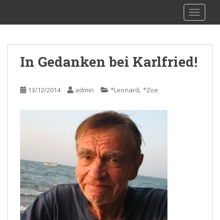
S
sy Kalibu
TOGGLE
k
i
p
t
In Gedanken bei Karlfried!
o
m
a
,
13/12/2014
admin
*Leonard
*Zoe
i
n
c
o
n
t
e
n
t