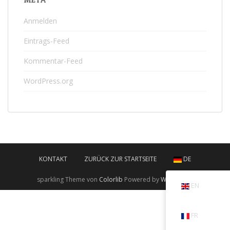
Anmelden
Eintrags-Feed
Kommentar-Feed
WordPress.org
KONTAKT
ZURÜCK ZUR STARTSEITE
DE
sparkling Theme von
Colorlib
Powered by
WordPress
EN
FR