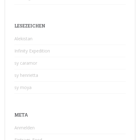
LESEZEICHEN
Alekistan
Infinity Expedition
sy caramor
sy henrietta
sy moya
META
Anmelden
Eintrags-Feed