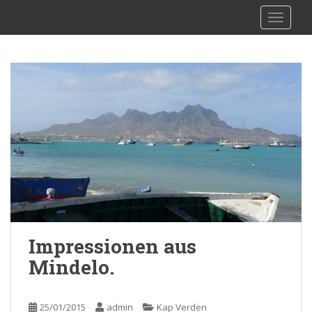
S
sy Kalibu
TOGGLE
k
i
p
t
o
m
a
i
n
c
o
n
t
e
Impressionen aus
n
Mindelo.
t
25/01/2015
admin
Kap Verden