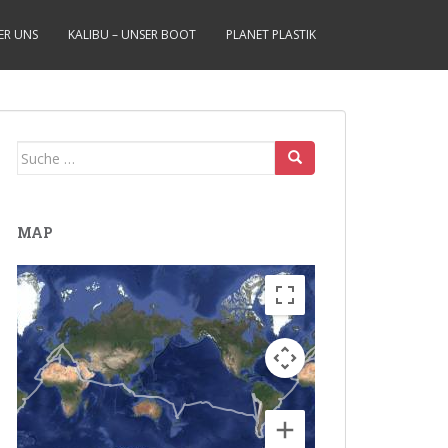
ER UNS
KALIBU – UNSER BOOT
PLANET PLASTIK
Suche
nach:
MAP