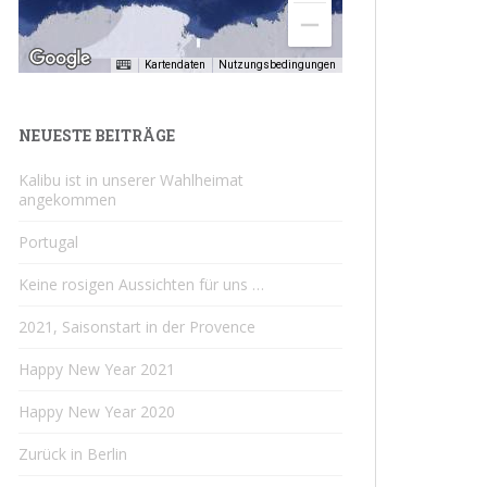
Kartendaten
Nutzungsbedingungen
NEUESTE BEITRÄGE
Kalibu ist in unserer Wahlheimat
angekommen
Portugal
Keine rosigen Aussichten für uns …
2021, Saisonstart in der Provence
Happy New Year 2021
Happy New Year 2020
Zurück in Berlin