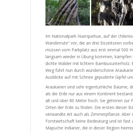
Im Nationalpark Huerquehue, auf der chilenis
Wanderrute“ vor, die an drei Eiszeitseen vorbe
müssen vom Parkplatz aus erst einmal 500 H
langsam wieder in Übung kommen, kämpfen w
dichte Wälder mit lichtem Bambusunterholz.
Weg führt nun durch wunderschöne Araukarien
Ausblicke auf mit Schnee gepuderte Gipfel und 
Araukarien sind sehr eigentümliche Bäume, di
als die Erde nur aus einem Kontinent bestand.
alt und über 80 Meter hoch. Sie gehören zur 
Orten der Erde zu finden. Die ersten dieser B
verwandte Art auch als Zimmerpflanze. Aber die
Forstwirtschaft keine Bedeutung und ist fast a
Mapuche Indianer, die in dieser Region heimi