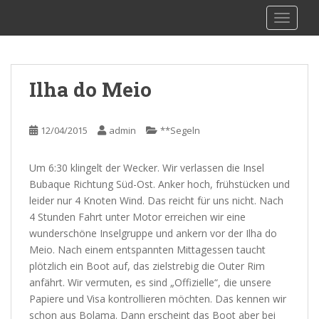
S
sy Kalibu
TOGGLE
k
i
p
t
Ilha do Meio
o
m
a
12/04/2015
admin
**Segeln
i
n
Um 6:30 klingelt der Wecker. Wir verlassen die Insel
c
Bubaque Richtung Süd-Ost. Anker hoch, frühstücken und
o
leider nur 4 Knoten Wind. Das reicht für uns nicht. Nach
n
4 Stunden Fahrt unter Motor erreichen wir eine
t
wunderschöne Inselgruppe und ankern vor der Ilha do
e
Meio. Nach einem entspannten Mittagessen taucht
n
plötzlich ein Boot auf, das zielstrebig die Outer Rim
t
anfährt. Wir vermuten, es sind „Offizielle“, die unsere
Papiere und Visa kontrollieren möchten. Das kennen wir
schon aus Bolama. Dann erscheint das Boot aber bei