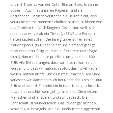
uns mit Thomas von der Outer Rim an Bord. Ich ahne
Böses …
Auch mit unseren Papieren sind sie
unzufrieden. Englisch verstehen die Herren nicht, also
versuche ich mit meinem Schulfranzösisch zu klären was
das Problem ist. Nach längerer Diskussion stellt sich
raus, dass wir vorab ein Ticket (ca1EUR pro Person)
hätten kaufen sollen. Die Inselgruppe ist Teil eines
Nationalparks. (In Bubaque hat uns niemand gesagt,
dass ein Eintritt fällig ist, auch auf explizite Nachfrage
nicht.) Nun möchten sie pro Boot umgerechnet 800
EUR. Alle Beteuerungen, dass wir falsch informiert
wurden und dass wir natürlich sofort das Ticket kaufen
wollen, nützen nichts. Um es kurz zu machen, am Ende
verlassen wir klammheimlich bei Nacht das Archipel. 800
EUR sind absurd. Es bleibt ein bitterer Nachgeschmack,
obwohl es uns hier sehr gut gefallen hat. Die meisten
Menschen sind hilfsbereit und sympathisch. Die
Landschaft ist wunderschön. Das Revier gar nicht so
schwierig zu besegeln, wie die Handbücher suggerieren.