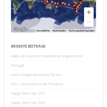
Kurzbefehle
Kartendaten
Nutzungsbedingungen
NEUESTE BEITRÄGE
Kalibu ist in unserer Wahlheimat angekommen
Portugal
Keine rosigen Aussichten für uns …
2021, Saisonstart in der Provence
Happy New Year 2021
Happy New Year 2020