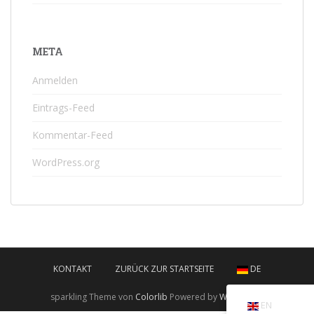
META
Anmelden
Eintrags-Feed
Kommentar-Feed
WordPress.org
KONTAKT
ZURÜCK ZUR STARTSEITE
DE
sparkling Theme von
Colorlib
Powered by
WordPress
EN