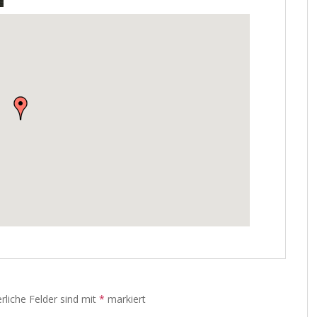
rliche Felder sind mit
*
markiert