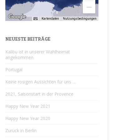
Kartendaten
Nutzungsbedingungen
NEUESTE BEITRÄGE
Kalibu ist in unserer Wahlheimat
angekommen
Portugal
Keine rosigen Aussichten für uns …
2021, Saisonstart in der Provence
Happy New Year 2021
Happy New Year 2020
Zurück in Berlin