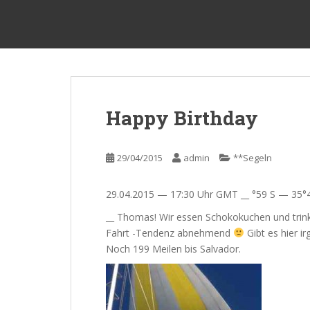
S
sy Kalibu
k
i
p
t
o
m
Happy Birthday
a
i
n
29/04/2015
admin
**Segeln
c
o
29.04.2015 — 17:30 Uhr GMT __ °59 S — 35°
n
t
__ Thomas! Wir essen Schokokuchen und trink
e
Fahrt -Tendenz abnehmend
Gibt es hier i
n
Noch 199 Meilen bis Salvador.
t