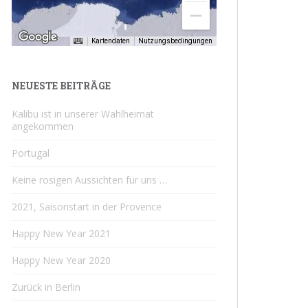
Kartendaten
Nutzungsbedingungen
NEUESTE BEITRÄGE
Kalibu ist in unserer Wahlheimat
angekommen
Portugal
Keine rosigen Aussichten für uns …
2021, Saisonstart in der Provence
Happy New Year 2021
Happy New Year 2020
Zurück in Berlin