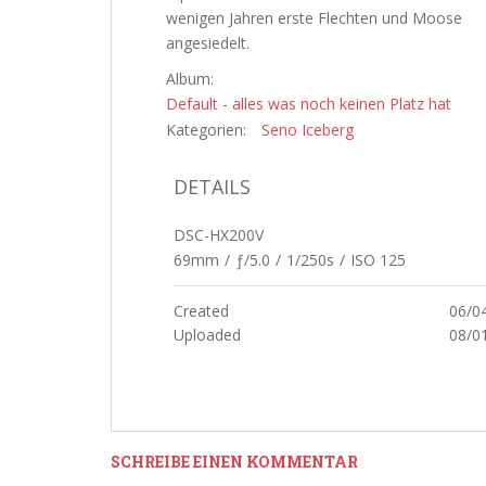
wenigen Jahren erste Flechten und Moose
angesiedelt.
Album:
Default - alles was noch keinen Platz hat
Kategorien:
Seno Iceberg
DETAILS
DSC-HX200V
69mm
/
ƒ/5.0
/
1/250s
/
ISO 125
Created
06/0
Uploaded
08/0
SCHREIBE EINEN KOMMENTAR