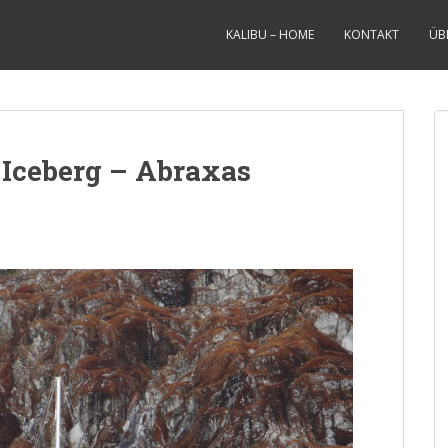
KALIBU – HOME
KONTAKT
ÜB
Iceberg – Abraxas