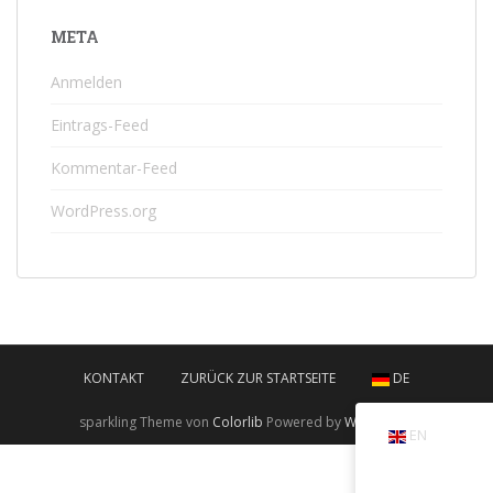
META
Anmelden
Eintrags-Feed
Kommentar-Feed
WordPress.org
KONTAKT
ZURÜCK ZUR STARTSEITE
DE
sparkling Theme von
Colorlib
Powered by
WordPress
EN