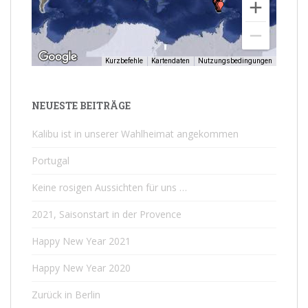
Kurzbefehle
Kartendaten
Nutzungsbedingungen
NEUESTE BEITRÄGE
Kalibu ist in unserer Wahlheimat angekommen
Portugal
Keine rosigen Aussichten für uns …
2021, Saisonstart in der Provence
Happy New Year 2021
Happy New Year 2020
Zurück in Berlin