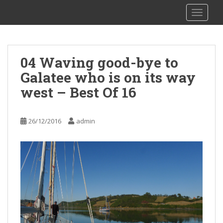
S
sy Kalibu
TOGGLE
k
i
p
t
04 Waving good-bye to
o
Galatee who is on its way
m
a
west – Best Of 16
i
n
c
26/12/2016
admin
o
n
t
e
n
t