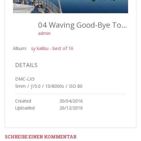
04 Waving Good-Bye To Galatee Who Is On Its Way West - Best Of 16
admin
Album:
sy kalibu - best of 16
DETAILS
DMC-LX5
5mm
/
ƒ/5.0
/
10/8000s
/
ISO 80
Created
30/04/2016
Uploaded
26/12/2016
SCHREIBE EINEN KOMMENTAR