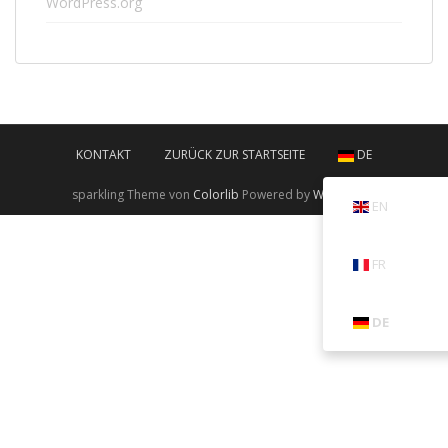
WordPress.org
KONTAKT
ZURÜCK ZUR STARTSEITE
DE
sparkling Theme von
Colorlib
Powered by
WordPress
EN
FR
DE