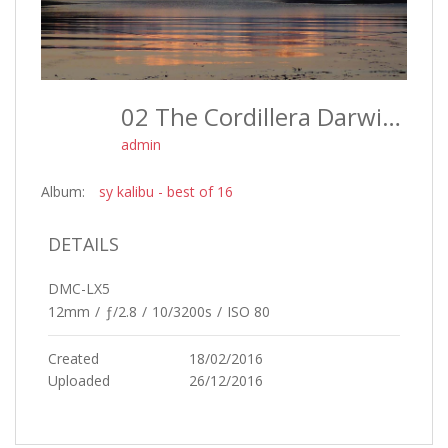
02 The Cordillera Darwin In Tierra Del Fuego - Best Of 16
admin
Album:
sy kalibu - best of 16
DETAILS
DMC-LX5
12mm
/
ƒ/2.8
/
10/3200s
/
ISO 80
Created
18/02/2016
Uploaded
26/12/2016