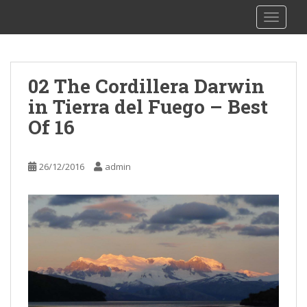
S
sy Kalibu
TOGGLE
k
i
p
t
02 The Cordillera Darwin
o
in Tierra del Fuego – Best
m
a
Of 16
i
n
c
26/12/2016
admin
o
n
t
e
n
t