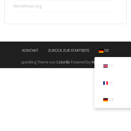
WordPress.org
KONTAKT
ZURÜCK ZUR STARTSEITE
DE
sparkling Theme von
Colorlib
Powered by
WordPress
EN
FR
DE