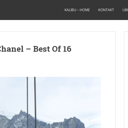
KALIBU – HOME
KONTAKT
ÜB
Chanel – Best Of 16