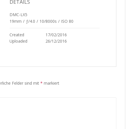
DETAILS
DMC-LX5
19mm
/
ƒ/4.0
/
10/8000s
/
ISO 80
Created
17/02/2016
Uploaded
26/12/2016
rliche Felder sind mit
*
markiert