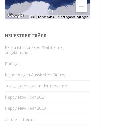
Kartendaten
Nutzungsbedingungen
NEUESTE BEITRÄGE
Kalibu ist in unserer Wahlheimat
angekommen
Portugal
Keine rosigen Aussichten für uns …
2021, Saisonstart in der Provence
Happy New Year 2021
Happy New Year 2020
Zurück in Berlin