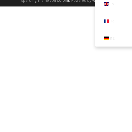
sparkling Theme von
Colorlib
Powered by
WordPress
EN
FR
DE