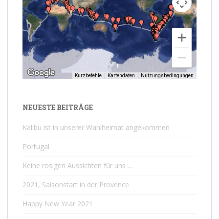
Kurzbefehle
Kartendaten
Nutzungsbedingungen
NEUESTE BEITRÄGE
Kalibu ist in unserer Wahlheimat angekommen
Portugal
Keine rosigen Aussichten für uns …
2021, Saisonstart in der Provence
Happy New Year 2021