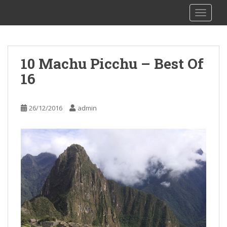
S
sy Kalibu
TOGGLE
k
i
p
t
10 Machu Picchu – Best Of
o
16
m
a
i
26/12/2016
admin
n
c
o
n
t
e
n
t