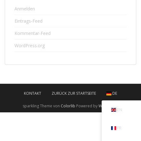
Anmelden
Eintrags-Feed
Kommentar-Feed
WordPress.org
KONTAKT
ZURÜCK ZUR STARTSEITE
DE
sparkling Theme von
Colorlib
Powered by
WordPress
EN
FR