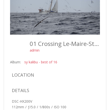
01 Crossing Le-Maire-Strait Together With YAO And Thausends Of Birds - Best Of 16
admin
Album:
sy kalibu - best of 16
LOCATION
DETAILS
DSC-HX200V
112mm
/
ƒ/5.0
/
1/800s
/
ISO 100