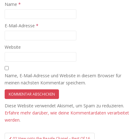
Name
*
E-Mail-Adresse
*
Website
Name, E-Mail-Adresse und Website in diesem Browser für
meinen nächsten Kommentar speichern.
Diese Website verwendet Akismet, um Spam zu reduzieren.
Erfahre mehr darüber, wie deine Kommentardaten verarbeitet
werden
.
Beitragsnavigation
02 View onto the Beagle Chanel – Best Of 16