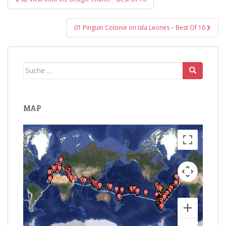
01 Pinguin Colonie on Isla Leones – Best Of 16
Suche
nach:
MAP