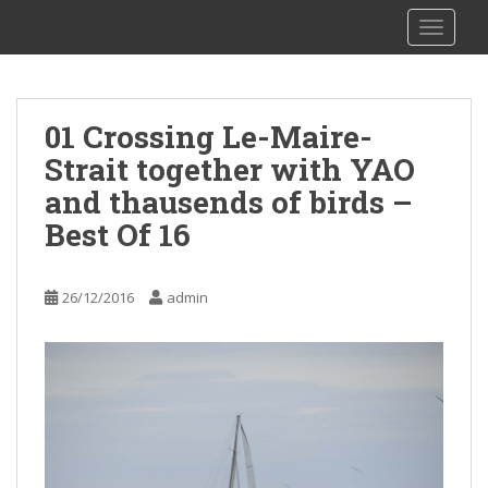
S
sy Kalibu
TOGGLE
k
i
p
t
01 Crossing Le-Maire-
o
Strait together with YAO
m
a
and thausends of birds –
i
Best Of 16
n
c
o
26/12/2016
admin
n
t
e
n
t