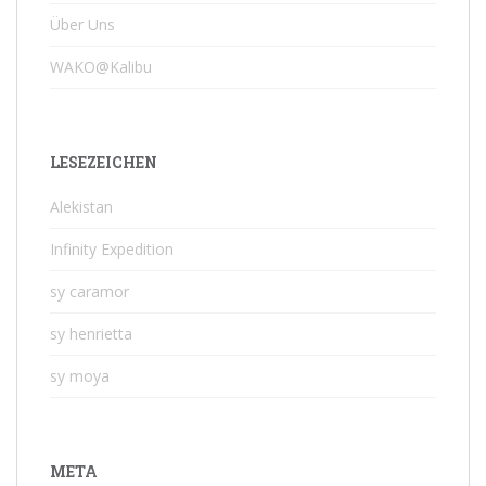
Über Uns
WAKO@Kalibu
LESEZEICHEN
Alekistan
Infinity Expedition
sy caramor
sy henrietta
sy moya
META