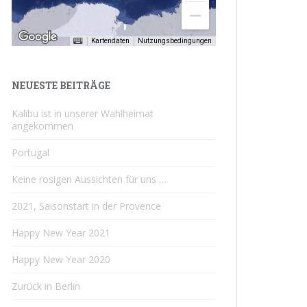
Kartendaten
Nutzungsbedingungen
NEUESTE BEITRÄGE
Kalibu ist in unserer Wahlheimat
angekommen
Portugal
Keine rosigen Aussichten für uns …
2021, Saisonstart in der Provence
Happy New Year 2021
Happy New Year 2020
Zurück in Berlin