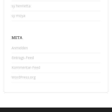
sy henrietta
sy moya
META
Anmelden
Eintrags-Feed
Kommentar-Feed
WordPress.org