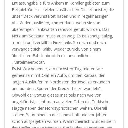
Entlastungsbälle fürs Ankern in Korallengebieten zum
Beispiel. Oder die vielen zusätzlichen Dieselkanister, die
unser Deck verunstaltet haben und in regelmässigen
Abständen ausliefen, immer dann, wenn sie von
übereifrigen Tankwarten randvoll gefüllt wurden. Das
Netz am Seezaun muss auch weg. Es ist sandig, salzig,
morsch und zerfällt in Einzelteile. So nach und nach
verwandelt sich Kalibu wieder zurück, von einem
überfüllten Fahrtenboot in ein ansehnliches
„Mittelmeerboot“.
Es ist Wochenende, am nächsten Tag mieten wie
gemeinsam mit Olaf ein Auto, um den Karpaz, den
langen Ausläufer im Nordosten der Insel zu erkunden
und auf den „Spuren der Kreuzritter zu wandeln“.
Obwohl der Status dieses Inselteils nach wie vor
ungeklärt ist, sieht man an vielen Orten die Türkische
Flagge neben der Nordzypriotischen wehen. Überall
stehen Bauruninen in der Landschaft, die vor Jahren
schon aufgegeben wurden. Wahrscheinlich wurden sie in
der Hoffnung den Wert des Baulandes zu erhöhen und