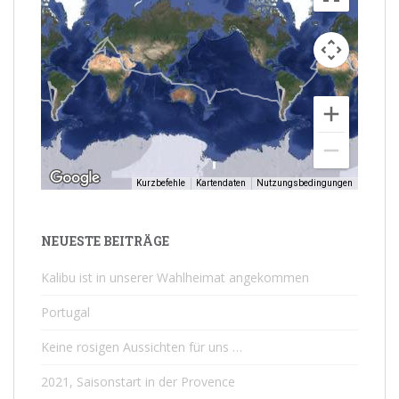
Kurzbefehle
Kartendaten
Nutzungsbedingungen
NEUESTE BEITRÄGE
Kalibu ist in unserer Wahlheimat angekommen
Portugal
Keine rosigen Aussichten für uns …
2021, Saisonstart in der Provence