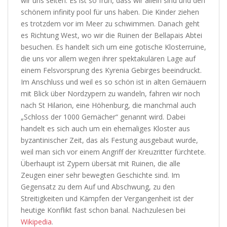
wir uns selten. Es ist so früh, dass wir allein sind und den
schönem infinity pool für uns haben. Die Kinder ziehen
es trotzdem vor im Meer zu schwimmen. Danach geht
es Richtung West, wo wir die Ruinen der Bellapais Abtei
besuchen. Es handelt sich um eine gotische Klosterruine,
die uns vor allem wegen ihrer spektakulären Lage auf
einem Felsvorsprung des Kyrenia Gebirges beeindruckt.
Im Anschluss und weil es so schön ist in alten Gemäuern
mit Blick über Nordzypern zu wandeln, fahren wir noch
nach St Hilarion, eine Höhenburg, die manchmal auch
„Schloss der 1000 Gemächer“ genannt wird. Dabei
handelt es sich auch um ein ehemaliges Kloster aus
byzantinischer Zeit, das als Festung ausgebaut wurde,
weil man sich vor einem Angriff der Kreuzritter fürchtete.
Überhaupt ist Zypern übersät mit Ruinen, die alle
Zeugen einer sehr bewegten Geschichte sind. Im
Gegensatz zu dem Auf und Abschwung, zu den
Streitigkeiten und Kämpfen der Vergangenheit ist der
heutige Konflikt fast schon banal. Nachzulesen bei
Wikipedia
.