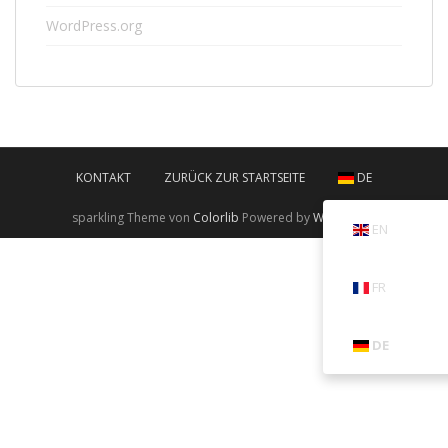
WordPress.org
KONTAKT
ZURÜCK ZUR STARTSEITE
DE
sparkling Theme von
Colorlib
Powered by
WordPress
EN
FR
DE