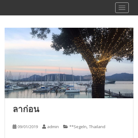
S
sy Kalibu
TOGGLE
k
i
p
t
o
m
a
i
n
c
o
n
t
e
ลาก่อน
n
t
,
09/01/2019
admin
**Segeln
Thailand