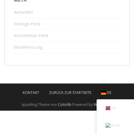
Anmelden
Eintrags-Feed
Kommentar-Feed
WordPress.org
KONTAKT
ZURÜCK ZUR STARTSEITE
DE
sparkling Theme von
Colorlib
Powered by
WordPress
EN
FR